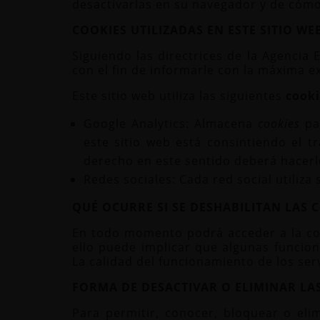
desactivarlas en su navegador y de cómo
COOKIES UTILIZADAS EN ESTE SITIO WE
Siguiendo las directrices de la Agencia
con el fin de informarle con la máxima ex
Este sitio web utiliza las siguientes
cooki
Google Analytics: Almacena
cookies
par
este sitio web está consintiendo el t
derecho en este sentido deberá hacer
Redes sociales: Cada red social utiliza
QUÉ OCURRE SI SE DESHABILITAN LAS 
En todo momento podrá acceder a la con
ello puede implicar que algunas funcio
La calidad del funcionamiento de los ser
FORMA DE DESACTIVAR O ELIMINAR LA
Para permitir, conocer, bloquear o eli