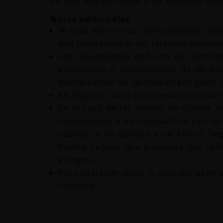
on line, que permiten a los usuarios dete
Notas adicionales
Ni esta web ni sus representantes lega
que puedan tener los terceros mencion
Los navegadores web son las herram
eliminación o desactivación de las mi
manipulación de las
cookies
por parte 
En algunos casos es necesario instala
En el caso de las
cookies
de Google An
compromete a no compartirla con terc
cuando la ley obligue a tal efecto. S
Puerto Seguro que garantiza que todo
europea.
Para cualquier duda o consulta acerca
contacto.