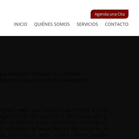
Agenda una Cita
INICIO
QUIÉNES SOMOS
SERVICIOS
CONTACTO
 qué finalidad. También encontrarás
objetivo es garantizar una navegación
áginas web. Las cookies permiten a una
egación de un usuario o de su equipo y,
n utilizarse para reconocer al usuario.
 y optimizar la experiencia del usuario. A
liza este sitio web, sobre cómo puede