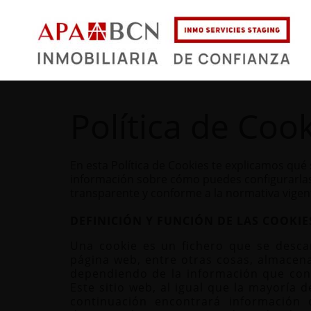
Política de Coo
En esta Política de Cookies te explicamos qué
información sobre cómo puedes configurarlas,
transparente y conforme a la normativa vigen
DEFINICIÓN Y FUNCIÓN DE LAS COOKIE
Una cookie es un fichero que se desca
página web, entre otras cosas, almacen
dependiendo de la información que cont
Este sitio web, al igual que la mayoría d
continuación encontrará información 