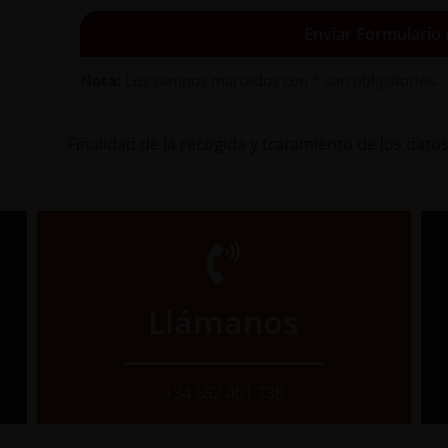
Enviar Formulario
Nota:
Los campos marcados con * son obligatorios.
Finalidad de la recogida y tratamiento de los dato
Responsable
: ÁNGEL FERNANDEZ ARANDA
Finalidad
: Cumplir con la prestación contratada
Legitimación
: Ejecución del contrato

Destinatarios y encargados de tratamiento
: No se ceden los datos
Derechos
: Acceder, rectificar y suprimir los datos.
Llámanos
+34 652 401 738