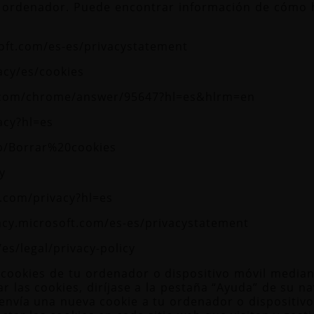
 ordenador. Puede encontrar información de cómo ha
soft.com/es-es/privacystatement
acy/es/cookies
e.com/chrome/answer/95647?hl=es&hlrm=en
acy?hl=es
kb/Borrar%20cookies
y
e.com/privacy?hl=es
vacy.microsoft.com/es-es/privacystatement
es/legal/privacy-policy
 cookies de tu ordenador o dispositivo móvil median
r las cookies, diríjase a la pestaña “Ayuda” de su n
 envía una nueva cookie a tu ordenador o dispositiv