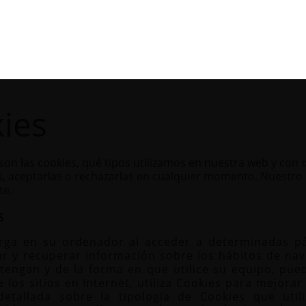
kies
 son las cookies, qué tipos utilizamos en nuestra web y con
 aceptarlas o rechazarlas en cualquier momento. Nuestro 
te.
S
rga en su ordenador al acceder a determinadas p
ar y recuperar información sobre los hábitos de nav
engan y de la forma en que utilice su equipo, puede
e los sitios en Internet, utiliza Cookies para mejorar
detallada sobre la tipología de Cookies que uti