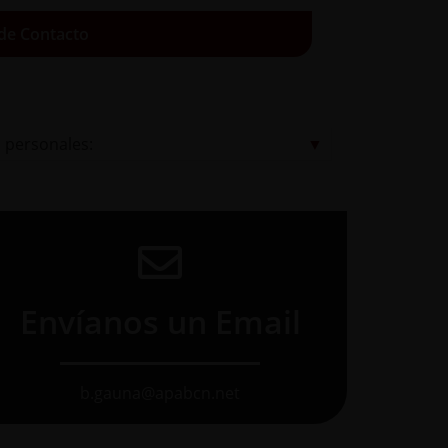
 de Contacto
s personales:
▼

Envíanos un Email
b.gauna@apabcn.net