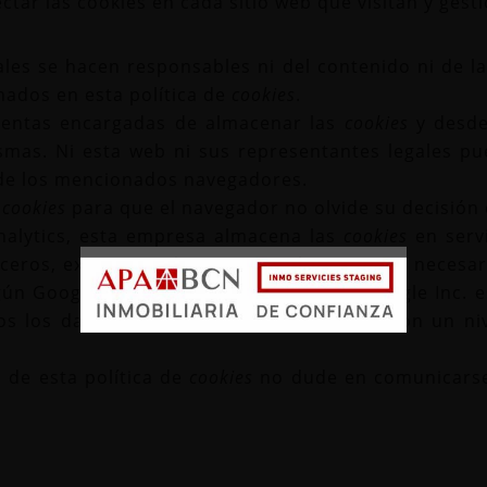
ctar las cookies en cada sitio web que visitan y gest
les se hacen responsables ni del contenido ni de la
ados en esta política de
cookies
.
ientas encargadas de almacenar las
cookies
y desde
smas. Ni esta web ni sus representantes legales pu
de los mencionados navegadores.
r
cookies
para que el navegador no olvide su decisión
alytics, esta empresa almacena las
cookies
en serv
eros, excepto en los casos en los que sea necesar
egún Google no guarda su dirección IP. Google Inc.
s los datos transferidos serán tratados con un ni
 de esta política de
cookies
no dude en comunicarse 