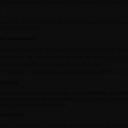
 bloquear específicamente la instalación de Cookies 
B
 Española de Protección de Datos procedemos a deta
actitud posible.
es de terceros
:
a poder elaborar estadísticas sobre el tráfico y vo
ratamiento de información acerca de usted por Goog
lo comunicando directamente con Google.
 sus propias
cookies
para que usted pueda pinchar en
COOKIES
figuración de su navegador para modificar y/o bloqu
nalidades queden deshabilitadas y que pueda verse l
vicios puede verse afectada.
S COOKIES
minar las cookies instaladas en su equipo, puede h