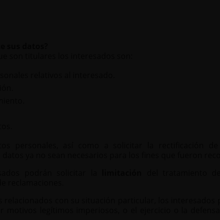
te sus datos?
e son titulares los interesados son:
sonales relativos al interesado.
ión.
miento.
tos.
s personales, así como a solicitar la rectificación de 
 datos ya no sean necesarios para los fines que fueron rec
esados podrán solicitar la
limitación
del tratamiento de
de reclamaciones.
 relacionados con su situación particular, los interesado
or motivos legítimos imperiosos, o el ejercicio o la defe