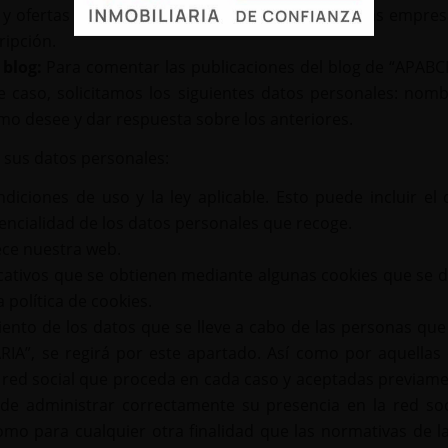
 y ofertas especiales, tanto propias como de otras empre
ripción.
 blog:
Para comentar las publicaciones del blog de “APABC
e caso, solicitamos los siguientes datos personales: nombr
mo desee y dar respuesta sobre los anteriores.
s sus datos personales:
diciones de uso y la ley aplicable. Esto puede incluir e
encialidad de los datos personales que recoge.
ece nuestra web.
icativos que se obtienen mediante algunas cookies que se 
política de cookies.
miento de los datos que se lleve a cabo de las personas qu
IA”, se regirá por este apartado. Así como por aquellas 
 red social que proceda en cada caso y aceptadas previam
 de administrar correctamente su presencia en la red soc
mo para cualquier otra finalidad que las normativas de la