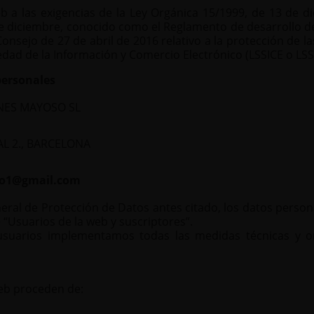
a las exigencias de la Ley Orgánica 15/1999, de 13 de di
 de diciembre, conocido como el Reglamento de desarrollo 
nsejo de 27 de abril de 2016 relativo a la protección de la
iedad de la Información y Comercio Electrónico (LSSICE o LSSI
personales
ES MAYOSO SL
L 2., BARCELONA
so1@gmail.com
eral de Protección de Datos antes citado, los datos person
 “Usuarios de la web y suscriptores”.
usuarios implementamos todas las medidas técnicas y org
eb proceden de: