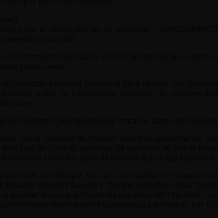
resión por parte del interesado.
atos?
arios para el desarrollo de la actividad , “APABCNIMMO
iones de privacidad.
on estrictamente necesarias para el desarrollo de nuestros
amos en esta web.
 información personal necesaria para realizar sus funci
, deberán tratar la información personal de conformidad 
 de datos.
ación en
https://wordpress.org/
trata los datos con la final
atos con la finalidad de mostrar anuncios publicitarios, o
en este tipo de cookies servicios de terceros Al visitar nu
información sobre los
tipos de cookies que utiliza Facebook
web prestado por Google, Inc., una compañía de Delaware cu
, Estados Unidos (“Google”). Google Analytics utiliza “cook
 analizar el uso que hacen los usuarios del sitio web. La 
cción IP) será directamente transmitida y archivada por Go