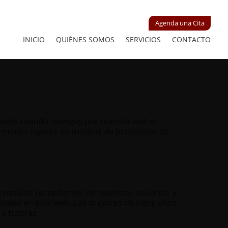
Agenda una Cita
INICIO
QUIÉNES SOMOS
SERVICIOS
CONTACTO
onales cuando navegas por nuestra web o
rmativa vigente en materia de protección de
ersonales recopilamos de nuestros usuarios y
onales en esta web. Los mayores de trece años
o tutores.