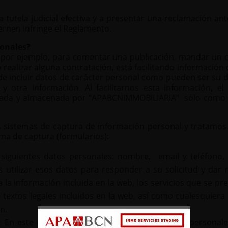
tutela judicial efectiva y a presentar una reclamación ant
ernen infringe el Reglamento.
sonales?
or ejemplo, para comentar una publicación, mandar un corr
 o realizar alguna contratación, está facilitando informació
incluir datos de carácter personal como pueden ser su dire
y otra información. Al facilitarnos esta información, 
ionada y almacenada por “APABCNIMMOBILIARIA” sólo como se
sistemas de captura de información personal y tratamos l
ema de captura (formularios):
s siguientes datos personales: nombre, email y teléfono,
utilizar esos datos para responder a su solicitud y dar 
 la información incluida en la web, los servicios que se pre
s textos legales incluidos en la web, así como cualesquie
n.
:
En este caso, solicitamos los siguientes datos personale