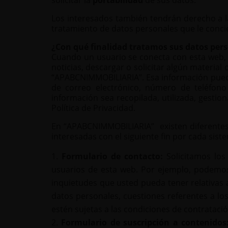
Los interesados también tendrán derecho a la 
tratamiento de datos personales que le conci
¿Con qué finalidad tratamos sus datos per
Cuando un usuario se conecta con esta web, p
noticias, descargar o solicitar algún material
“APABCNIMMOBILIARIA”. Esa información puede 
de correo electrónico, número de teléfono 
información sea recopilada, utilizada, gest
Política de Privacidad.
En “APABCNIMMOBILIARIA” existen diferentes 
interesadas con el siguiente fin por cada sist
Formulario de contacto:
Solicitamos lo
usuarios de esta web. Por ejemplo, podemos 
inquietudes que usted pueda tener relativas a
datos personales, cuestiones referentes a lo
estén sujetas a las condiciones de contratació
Formulario de suscripción a contenidos