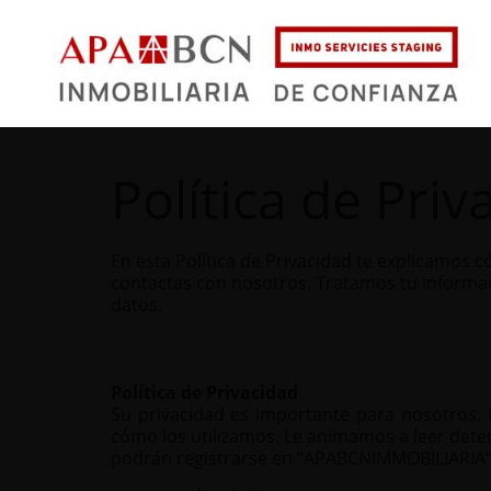
Política de Priv
En esta Política de Privacidad te explicamos
contactas con nosotros. Tratamos tu informac
datos.
Política de Privacidad
Su privacidad es importante para nosotros. 
cómo los utilizamos. Le animamos a leer dete
podrán registrarse en “APABCNIMMOBILIARIA” 