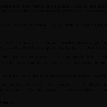
quiere el consentimiento de los padres o tutores para el t
ad datos relativos a la situación profesional, económica 
este sitio web sin avisar a sus padres no debe registr
ersonales de los usuarios. Como usuario debe saber que tu
ro y confiable y por eso queremos compartir nuestros prin
enos que realmente sea necesaria para prestarle los servic
 de nuestros usuarios con nadie, excepto para cumplir
 una finalidad diferente a la expresada en esta política de 
cidad podría variar en función de exigencias legislativas o d
aplicable en caso de que los usuarios decidan rellenar alg
.
 Selecte