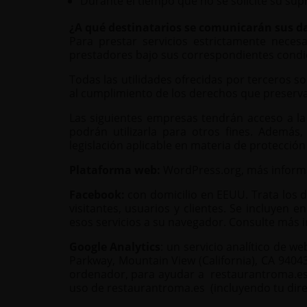
Durante el tiempo que no se solicite su sup
¿A qué destinatarios se comunicarán sus d
Para prestar servicios estrictamente neces
prestadores bajo sus correspondientes condic
Todas las utilidades ofrecidas por terceros s
al cumplimiento de los derechos que preserv
Las siguientes empresas tendrán acceso a la
podrán utilizarla para otros fines. Además
legislación aplicable en materia de protección
Plataforma web:
WordPress.org, más inform
Facebook:
con domicilio en EEUU. Trata los d
visitantes, usuarios y clientes. Se incluyen 
esos servicios a su navegador. Consulte más 
Google Analytics
: un servicio analítico de 
Parkway, Mountain View (California), CA 94043
ordenador, para ayudar a restaurantroma.es a
uso de restaurantroma.es (incluyendo tu dire