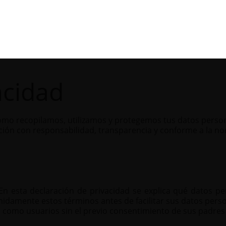
acidad
 cómo recopilamos, utilizamos y protegemos tus datos pers
ión con responsabilidad, transparencia y conforme a la no
En esta declaración de privacidad se explica qué datos p
nidamente estos términos antes de facilitar sus datos pers
como usuarios sin el previo consentimiento de sus padres 