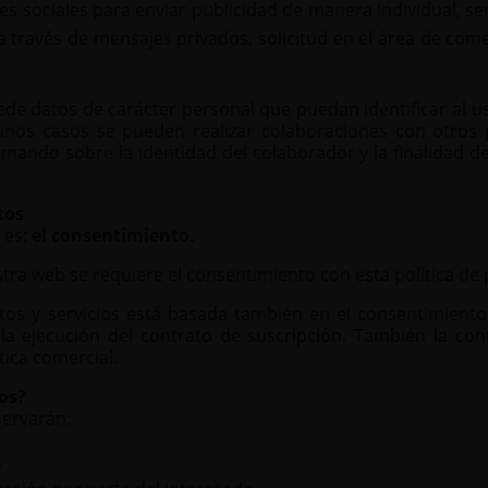
des sociales para enviar publicidad de manera individual, s
 través de mensajes privados, solicitud en el área de com
e datos de carácter personal que puedan identificar al usuar
unos casos se pueden realizar colaboraciones con otros 
mando sobre la identidad del colaborador y la finalidad de
tos
 es:
el consentimiento.
tra web se requiere el consentimiento con esta política de 
os y servicios está basada también en el consentimiento 
la ejecución del contrato de suscripción. También la con
tica comercial.
os?
servarán:
.